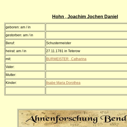
Hohn , Joachim Jochen Daniel
geboren: am / in
gestorben: am / in
Beruf:
Schustermeister
heirat: am / in
27.11.1781 in Teterow
mit:
BURMEISTER , Catharina
Vater:
Mutter:
Kinder:
Ilsabe Maria Dorothea