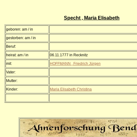
Specht , Maria Elisabeth
geboren: am / in
gestorben: am / in
Beruf:
heirat: am / in
06.11.1777 in Recknitz
mit:
HOFFMANN , Friedrich Jürgen
Vater:
Mutter:
Kinder:
Maria Elisabeth Christina